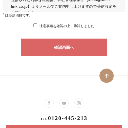
link.co.jp】よりメールでご案内申し上げますので受信設定を
お願いします。
*
は必須項目です。
※お電話での解約受付は承っておりませんので必ず本フォー
ムよりご申請をお願いいたします。
注意事項を確認の上、承諾しました
【例】解約予告期間1か月の場合
① 解約受付日：3月 1日 → 解約日：4月 1日
確認画面へ
② 解約受付日：3月15日 → 解約日：4月15日
③ 解約受付日：3月31日 → 解約日：5月 1日（暦上4/31が存
在しないため）
④ 解約受付日：2月28日 → 解約日：3月28日
2．賃料等の発生について
賃料・共益費等は、解約受付日ではなく解約日まで発生いた
します。
3．鍵の返却について
ご契約時にお渡しした鍵（複製鍵・駐車場キーや宅配カード
0120-445-213
等を含む）は、退去時にすべてご返却をお願いいたします。
Tel:
事前にご確認のうえ、紛失・不足がある場合は退去立会時に