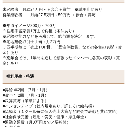
未経験者 月給24万円～＋歩合＋賞与 ※試用期間有り
営業経験者 月給27.5万円～50万円 ＋歩合＋賞与
※年収イメージ300万～700万
※住宅手当家賃1万まで負担（条件あり）
※経験や能力などを考慮して、給与額を決定します。
※宅地建物取引士手当：月2万円
※四半期毎に「売上TOP賞」「受注件数賞」などの各賞の表彰（賞
金）あり
※忘年会では、1年間を通して頑張ったメンバーに各賞の表彰（賞
金）あり
福利厚生・待遇
■昇給 年2回 （7月・1月）
■賞与 年2回（7月・1月）
■決算賞与（業績による）
■インセンティブ（社内規定あり／詳しくは給与欄）
■奨励金（１クール毎に個人売上大賞など納会で表彰と共に支給）
■社会保険完備（雇用・労災・健康・厚生年金）
■通勤交通費（月3万円まで／要相談）