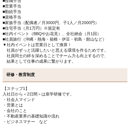
■役職手当
■営業手当
■勤続手当
■資格手当
■家族手当（配偶者／月3000円、子1人／月2000円）
■住宅手当（月1万円）※規定有
■社内イベント（BBQやお花見）、全社納会（月1回）
■社員旅行（沖縄・熱海・箱根・伊豆・初島・館山など）
▼社内イベントは営業日として換算！
社員がずっと活躍したいと思える環境を作るためです。
社員同士の絆を深めることでチーム力も向上するので、
結果として仕事の成果に繋がります。
研修・教育制度
【ステップ1】
入社日から＜2日間＞は座学研修です。
・社会人マインド
・営業とは
・会社のこと
・不動産業界の基礎知識や流れ
・ビジネスマナー など