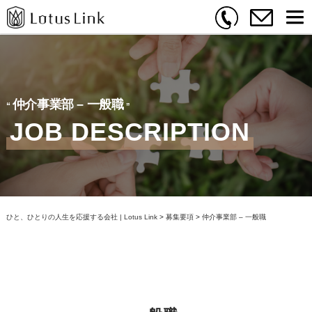
仲介事業部 – 一般職
JOB DESCRIPTION
ひと、ひとりの人生を応援する会社 | Lotus Link
>
募集要項
>
仲介事業部 – 一般職