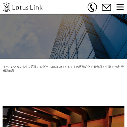
ひと、ひとりの人生を応援する会社 | Lotus Link
>
おすすめ店舗紹介
>
飲食店
>
中華
>
永利 豊
洲駅前店