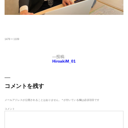
フ
1479 × 1109
ル
サ
イ
ズ
投
投稿:
HiroakiM_01
稿
ナ
ビ
ゲ
コメントを残す
ー
シ
メールアドレスが公開されることはありません。
*
が付いている欄は必須項目です
ョ
コメント
ン