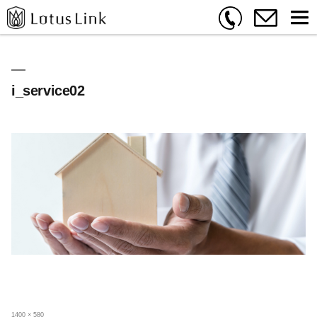
i_service02
フ
1400 × 580