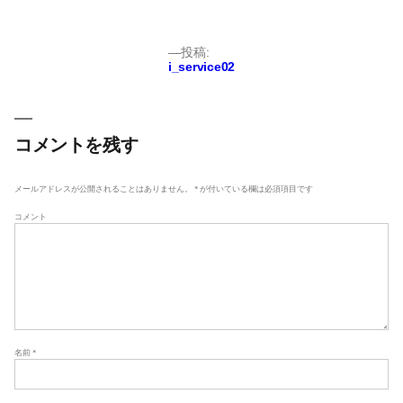
ル
サ
イ
ズ
投
投稿:
i_service02
稿
ナ
ビ
ゲ
コメントを残す
ー
シ
メールアドレスが公開されることはありません。
*
が付いている欄は必須項目です
ョ
コメント
ン
名前
*