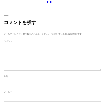
E.H
稿
ナ
ビ
ゲ
コメントを残す
ー
シ
メールアドレスが公開されることはありません。
*
が付いている欄は必須項目です
ョ
コメント
ン
名前
*
メール
*