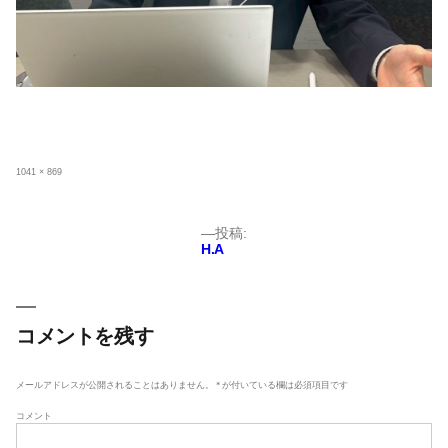
フ
1041 × 869
ル
サ
イ
ズ
投
投稿:
H.A
稿
ナ
ビ
ゲ
コメントを残す
ー
シ
メールアドレスが公開されることはありません。
*
が付いている欄は必須項目です
ョ
コメント
ン