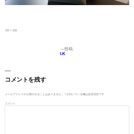
フ
750 × 500
ル
サ
イ
ズ
投
投稿:
I.K
稿
ナ
ビ
ゲ
コメントを残す
ー
シ
メールアドレスが公開されることはありません。
*
が付いている欄は必須項目です
ョ
コメント
ン