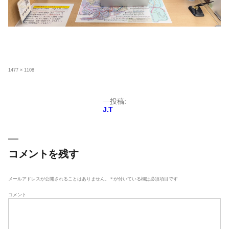
フ
1477 × 1108
ル
サ
イ
ズ
投
投稿:
J.T
稿
ナ
ビ
ゲ
コメントを残す
ー
シ
メールアドレスが公開されることはありません。
*
が付いている欄は必須項目です
ョ
コメント
ン