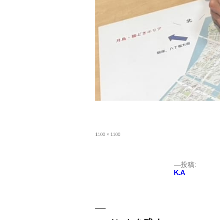
フ
1100 × 1100
ル
サ
イ
ズ
投
投稿:
K.A
稿
ナ
ビ