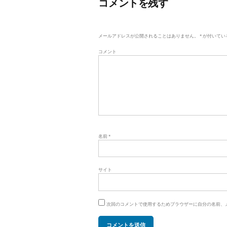
コメントを残す
ゲ
ー
メールアドレスが公開されることはありません。
*
が付いてい
シ
コメント
ョ
ン
名前
*
サイト
次回のコメントで使用するためブラウザーに自分の名前、