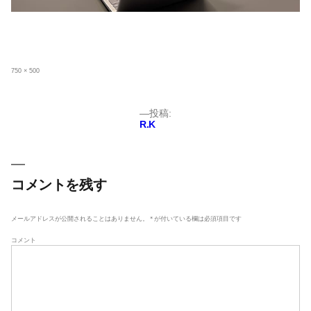
フ
750 × 500
ル
サ
イ
ズ
投
投稿:
R.K
稿
ナ
ビ
ゲ
コメントを残す
ー
シ
メールアドレスが公開されることはありません。
*
が付いている欄は必須項目です
ョ
コメント
ン