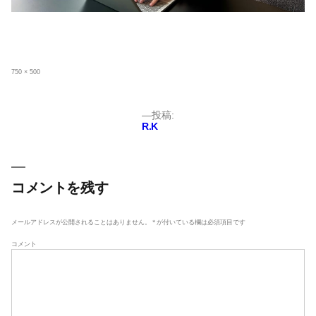
フ
750 × 500
ル
サ
イ
ズ
投
投稿:
R.K
稿
ナ
ビ
ゲ
コメントを残す
ー
シ
メールアドレスが公開されることはありません。
*
が付いている欄は必須項目です
ョ
コメント
ン