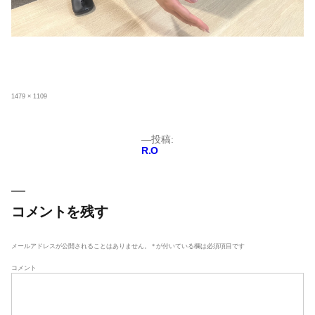
フ
1479 × 1109
ル
サ
イ
ズ
投
投稿:
R.O
稿
ナ
ビ
ゲ
コメントを残す
ー
シ
メールアドレスが公開されることはありません。
*
が付いている欄は必須項目です
ョ
コメント
ン