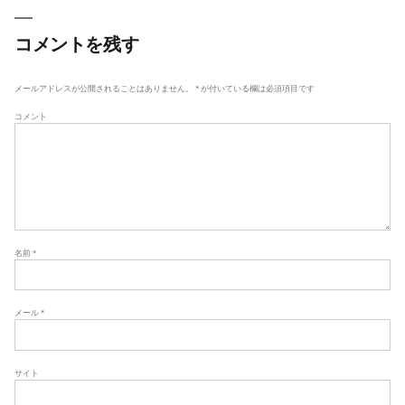
ビ
ゲ
コメントを残す
ー
シ
メールアドレスが公開されることはありません。
*
が付いている欄は必須項目です
ョ
コメント
ン
名前
*
メール
*
サイト