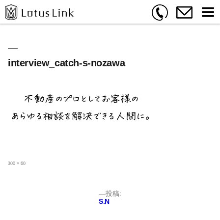
interview_catch-s-nozawa
フ
300 × 60
ル
サ
イ
ズ
投
投稿:
S.N
稿
ナ