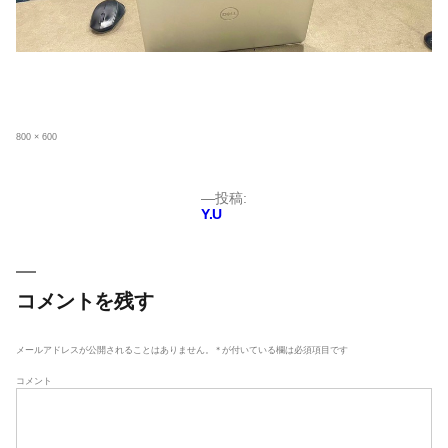
フ
800 × 600
ル
サ
イ
ズ
投
投稿:
Y.U
稿
ナ
ビ
ゲ
コメントを残す
ー
シ
メールアドレスが公開されることはありません。
*
が付いている欄は必須項目です
ョ
コメント
ン