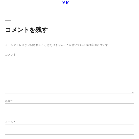
Y.K
稿
ナ
ビ
ゲ
コメントを残す
ー
シ
メールアドレスが公開されることはありません。
*
が付いている欄は必須項目です
ョ
コメント
ン
名前
*
メール
*