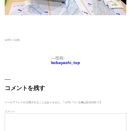
フ
1478 × 1108
ル
サ
イ
ズ
投
投稿:
kobayashi_top
稿
ナ
ビ
ゲ
コメントを残す
ー
シ
メールアドレスが公開されることはありません。
*
が付いている欄は必須項目です
ョ
コメント
ン