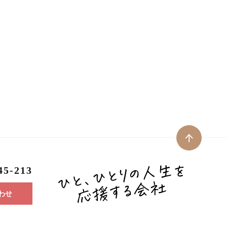
45-213
わせ