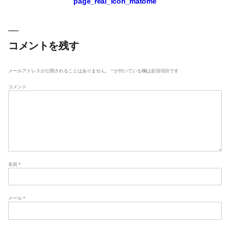
page_real_icon_matome
稿
ナ
ビ
ゲ
コメントを残す
ー
シ
メールアドレスが公開されることはありません。
*
が付いている欄は必須項目です
ョ
コメント
ン
名前
*
メール
*