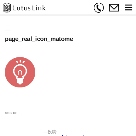
page_real_icon_matome
フ
100 × 100
ル
サ
イ
ズ
投
投稿: