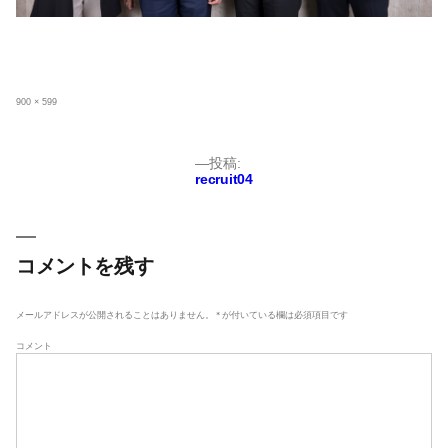
フ
900 × 599
ル
サ
イ
ズ
投
投稿:
recruit04
稿
ナ
ビ
ゲ
コメントを残す
ー
シ
メールアドレスが公開されることはありません。
*
が付いている欄は必須項目です
ョ
コメント
ン