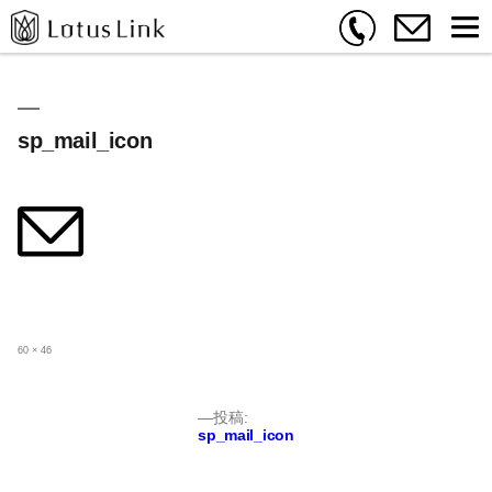
sp_mail_icon
フ
60 × 46
ル
サ
イ
ズ
投
投稿:
sp_mail_icon
稿
ナ