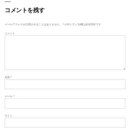
ビ
ゲ
コメントを残す
ー
シ
メールアドレスが公開されることはありません。
*
が付いている欄は必須項目です
ョ
コメント
ン
名前
*
メール
*
サイト