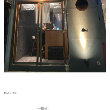
フ
1080 × 1440
ル
サ
イ
ズ
投
投稿: