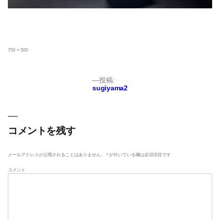
フ
750 × 500
ル
サ
イ
ズ
投
投稿:
sugiyama2
稿
ナ
ビ
ゲ
コメントを残す
ー
シ
メールアドレスが公開されることはありません。
*
が付いている欄は必須項目です
ョ
コメント
ン