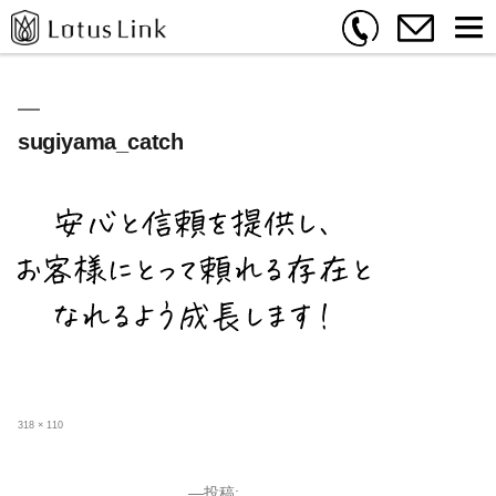
sugiyama_catch
フ
318 × 110
ル
サ
イ
ズ
投稿: