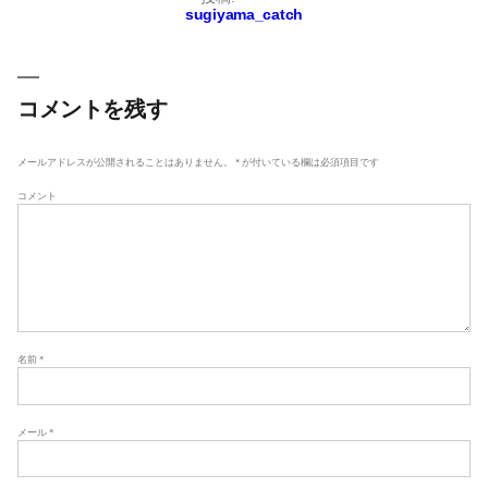
投
sugiyama_catch
稿
ナ
ビ
ゲ
コメントを残す
ー
シ
メールアドレスが公開されることはありません。
*
が付いている欄は必須項目です
ョ
コメント
ン
名前
*
メール
*