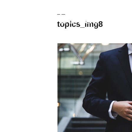
topics_img8