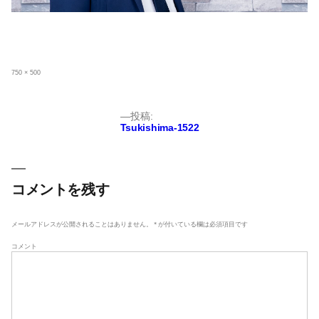
フ
750 × 500
ル
サ
イ
ズ
投
投稿:
Tsukishima-1522
稿
ナ
ビ
ゲ
コメントを残す
ー
シ
メールアドレスが公開されることはありません。
*
が付いている欄は必須項目です
ョ
コメント
ン