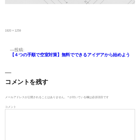
フ
1920 × 1259
ル
サ
イ
ズ
投
投稿:
【４つの手順で空室対策】無料でできるアイデアから始めよう
稿
ナ
ビ
ゲ
コメントを残す
ー
シ
メールアドレスが公開されることはありません。
*
が付いている欄は必須項目です
ョ
コメント
ン