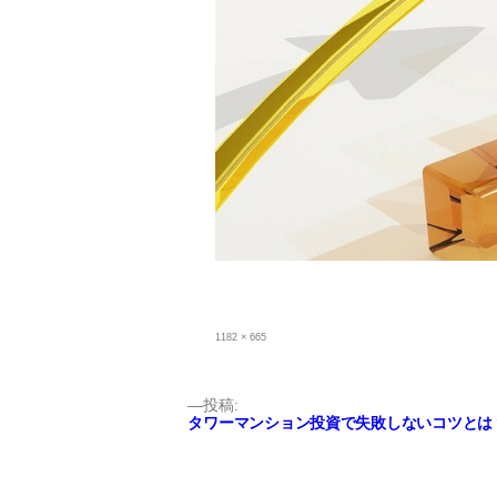
フ
1182 × 665
ル
サ
イ
ズ
投
投稿:
タワーマンション投資で失敗しないコツとは
稿
ナ