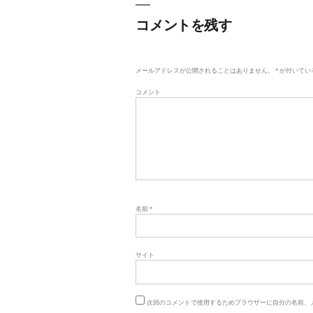
ビ
コメントを残す
ゲ
ー
メールアドレスが公開されることはありません。
*
が付いてい
シ
コメント
ョ
ン
名前
*
サイト
次回のコメントで使用するためブラウザーに自分の名前、