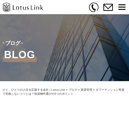
ブログ
BLOG
ひと、ひとりの人生を応援する会社 | Lotus Link
>
ブログ
>
賃貸管理
>
タワーマンション投資
で失敗しないコツとは？投資物件選びの5つのポイント