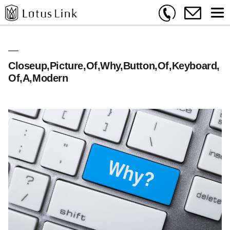
Closeup,Picture,Of,Why,Button,Of,Keyboard,
Of,A,Modern