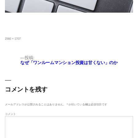
フ
2560 × 1707
ル
サ
イ
ズ
投
投稿:
なぜ「ワンルームマンション投資は甘くない」のか
稿
ナ
ビ
ゲ
コメントを残す
ー
シ
メールアドレスが公開されることはありません。
*
が付いている欄は必須項目です
ョ
コメント
ン