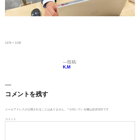
フ
1478 × 1108
ル
サ
イ
ズ
投
投稿:
K.M
稿
ナ
ビ
ゲ
コメントを残す
ー
シ
メールアドレスが公開されることはありません。
*
が付いている欄は必須項目です
ョ
コメント
ン