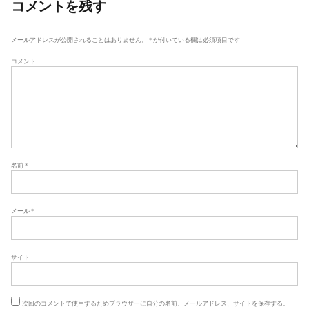
ゲ
コメントを残す
ー
シ
メールアドレスが公開されることはありません。
*
が付いている欄は必須項目です
ョ
コメント
ン
名前
*
メール
*
サイト
次回のコメントで使用するためブラウザーに自分の名前、メールアドレス、サイトを保存する。