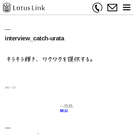
interview_catch-urata
フ
300 × 20
ル
サ
イ
ズ
投
投稿:
M.U
稿
ナ
ビ