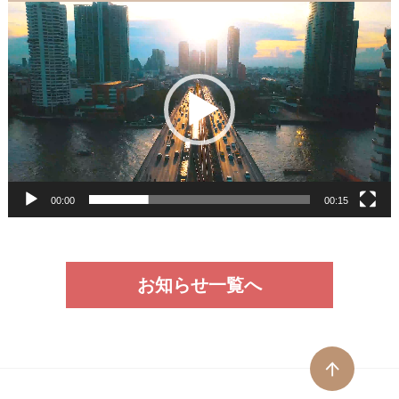
動
画
プ
レ
ー
ヤ
ー
00:00
00:15
お知らせ一覧へ